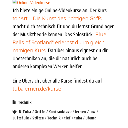
Ich biete einige Online-Video­kurse an. Der Kurs
tonArt – Die Kunst des rich­tigen Griffs
macht dich technisch fit und du lernst Grund­lagen
der Musik­theorie kennen. Das Solostück
"Blue
Bells of Scotland" erlernst du im gleich­
namigen Kurs.
Darüber hinaus eignest du dir
Übe­techniken an, die dir natürlich auch bei
anderen kom­plexen Werken helfen.
Eine Übersicht über alle Kurse findest du auf
tubalernen.de/kurse
Technik
B-Tuba
Griffe
Kontraoktave
lernen
low
Luftsäule
Stütze
Technik
tief
tuba
Übung