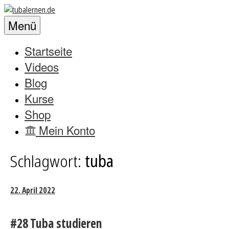
Zum
Lass
Inhalt
tubalernen.de
uns
Menü
springen
die
Tuba
Startseite
zum
Videos
klingen
Blog
bringen!
Kurse
Shop
Mein Konto
Schlagwort:
tuba
22. April 2022
#28 Tuba studieren