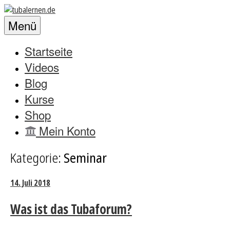
Zum
Lass
Inhalt
tubalernen.de
uns
Menü
springen
die
Tuba
Startseite
zum
Videos
klingen
Blog
bringen!
Kurse
Shop
Mein Konto
Kategorie:
Seminar
14. Juli 2018
Was ist das Tubaforum?